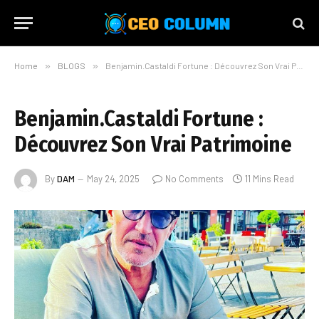
Home
»
BLOGS
»
Benjamin.Castaldi Fortune : Découvrez Son Vrai Patrimoine
Benjamin.Castaldi Fortune :
Découvrez Son Vrai Patrimoine
By
DAM
May 24, 2025
No Comments
11 Mins Read