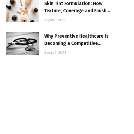
Skin Tint Formulation: How
Texture, Coverage and Finish
Shape Lightweight Face
August 7, 2026
Makeup
Why Preventive Healthcare Is
Becoming a Competitive
Advantage for Modern
August 7, 2026
Businesses