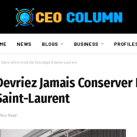
ME
NEWS
BLOGS
BUSINESS
PROFILE
Dans Votre Unité De Stockage À Saint-Laurent
evriez Jamais Conserver 
Saint-Laurent
Mins Read