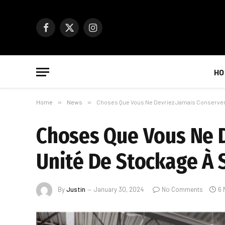
Facebook
X
Instagram
(Twitter)
HO
Home
»
News
»
Choses Que Vous Ne Devriez Jamais Conserver 
Choses Que Vous Ne D
Unité De Stockage À 
By
Justin
January 30, 2024
No Comments
6 