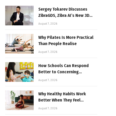
Sergey Tokarev Discusses
ZibraGDS, Zibra AI’s New 3D
Graphics Technology
August 7, 2026
Why Pilates Is More Practical
Than People Realise
August 7, 2026
How Schools Can Respond
Better to Concerning
Behaviour
August 7, 2026
Why Healthy Habits Work
Better When They Feel
Realistic
August 7, 2026