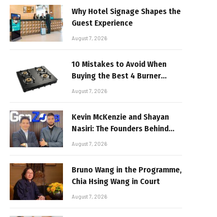
Why Hotel Signage Shapes the
Guest Experience
August 7, 2026
10 Mistakes to Avoid When
Buying the Best 4 Burner
Stove
August 7, 2026
Kevin McKenzie and Shayan
Nasiri: The Founders Behind
GenZone
August 7, 2026
Bruno Wang in the Programme,
Chia Hsing Wang in Court
August 7, 2026