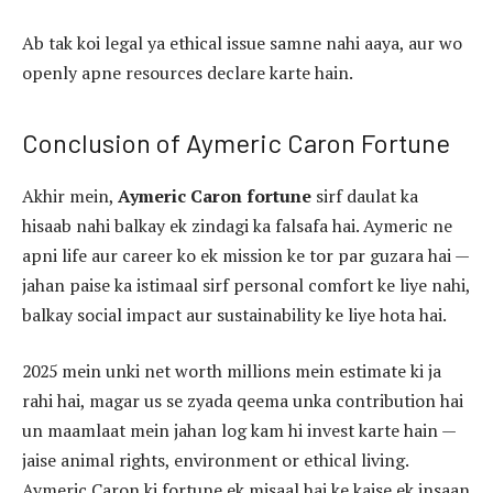
Ab tak koi legal ya ethical issue samne nahi aaya, aur wo
openly apne resources declare karte hain.
Conclusion of Aymeric Caron Fortune
Akhir mein,
Aymeric Caron fortune
sirf daulat ka
hisaab nahi balkay ek zindagi ka falsafa hai. Aymeric ne
apni life aur career ko ek mission ke tor par guzara hai —
jahan paise ka istimaal sirf personal comfort ke liye nahi,
balkay social impact aur sustainability ke liye hota hai.
2025 mein unki net worth millions mein estimate ki ja
rahi hai, magar us se zyada qeema unka contribution hai
un maamlaat mein jahan log kam hi invest karte hain —
jaise animal rights, environment or ethical living.
Aymeric Caron ki fortune ek misaal hai ke kaise ek insaan