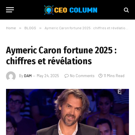
Home
»
BLOGS
»
Aymeric Caron fortune 2025 : chiffres et révélations
Aymeric Caron fortune 2025 :
chiffres et révélations
By
DAM
May 24, 2025
No Comments
11 Mins Read