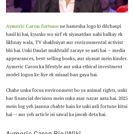
Aymeric Caron fortune
ne hamesha logo ki dilchaspi
hasil ki hai, kyunke wo sirf ek siyasatdan nahi balkay ek
likhnay wala, TV shakhsiyat aur environmental activist
bhi hai. Unki Daulat mukhtalif zaraye se aati hai — media
appearances, best-selling books, aur siyasat mein kinder.
Aymeric Caron ka lifestyle aur uska ethical investment
model logon ke liye ek misaal ban gaya hai.
Chahe unka focus environment ho ya animal rights, unki
har financial decision mein uska asar nazar aata hai. 2025
mein log yeh jaanna chahte hain ke uski asli fortune kitni
hai — aur yeh article isi sawal ka jawab deta hai.
Aymeric Caron Bio/Wiki