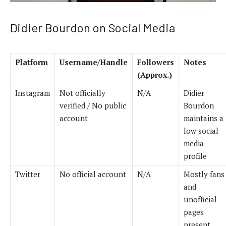
Didier Bourdon on Social Media
Platform
Username/Handle
Followers
Notes
(Approx.)
Instagram
Not officially
N/A
Didier
verified / No public
Bourdon
account
maintains a
low social
media
profile
Twitter
No official account
N/A
Mostly fans
and
unofficial
pages
present