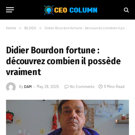
Home
»
BLOGS
»
Didier Bourdon fortune : découvrez combien il possède vraiment
Didier Bourdon fortune :
découvrez combien il possède
vraiment
By
DAM
May 28, 2025
No Comments
11 Mins Read