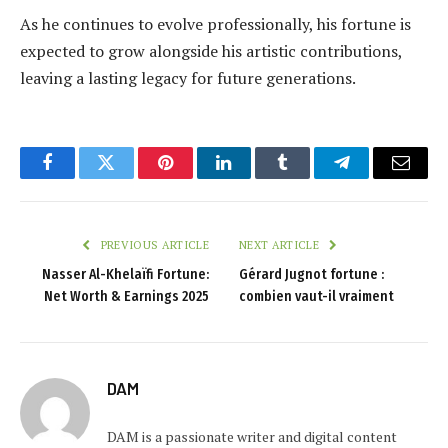
As he continues to evolve professionally, his fortune is
expected to grow alongside his artistic contributions,
leaving a lasting legacy for future generations.
Facebook
Twitter
Pinterest
LinkedIn
Tumblr
Telegram
Email
PREVIOUS ARTICLE
NEXT ARTICLE
Nasser Al-Khelaïfi Fortune:
Gérard Jugnot fortune :
Net Worth & Earnings 2025
combien vaut-il vraiment
DAM
DAM is a passionate writer and digital content