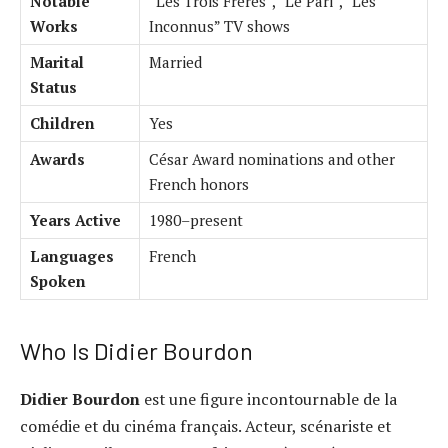
Notable
“Les Trois Frères”, “Le Pari”, “Les
Works
Inconnus” TV shows
Marital
Married
Status
Children
Yes
Awards
César Award nominations and other
French honors
Years Active
1980–present
Languages
French
Spoken
Who Is Didier Bourdon
Didier Bourdon
est une figure incontournable de la
comédie et du cinéma français. Acteur, scénariste et