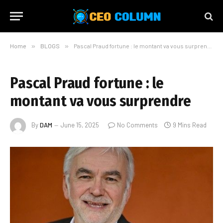
Home
»
BLOGS
»
Pascal Praud fortune : le montant va vous surprendre
Pascal Praud fortune : le
montant va vous surprendre
By
DAM
June 15, 2025
No Comments
9 Mins Read